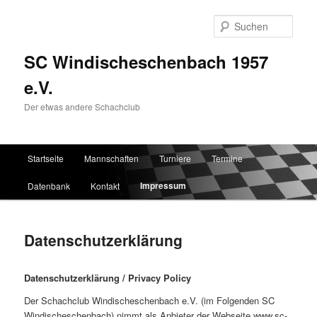
Such
SC Windischeschenbach 1957
e.V.
Der etwas andere Schachclub
Hauptmenü
Startseite
Mannschaften
Turniere
Termine
Zum Inhalt wechseln
Zum sekundären Inhalt wechseln
Impressum
Datenbank
Kontakt
Datenschutzerklärung
Datenschutzerklärung / Privacy Policy
Der Schachclub Windischeschenbach e.V. (im Folgenden SC
Windischeschenbach) nimmt als Anbieter der Webseite www.sc-