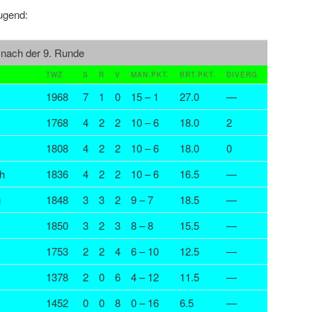
ugend:
 nach der 9. Runde
TWZ
S
R
V
MAN.PKT.
BRT.PKT.
DIVERG
1968
7
1
0
15 – 1
27.0
—
1768
4
2
2
10 – 6
18.0
2
1808
4
2
2
10 – 6
18.0
0
h
1836
4
2
2
10 – 6
16.5
—
g
1848
3
3
2
9 – 7
18.5
—
1850
3
2
3
8 – 8
15.5
—
1753
2
2
4
6 – 10
12.5
—
1378
2
0
6
4 – 12
11.5
—
1452
0
0
8
0 – 16
6.5
—