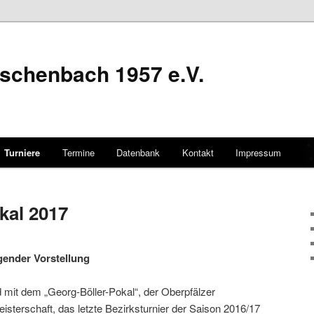
schenbach 1957 e.V.
Turniere
Termine
Datenbank
Kontakt
Impressum
hseln
kal 2017
gender Vorstellung
mit dem „Georg-Böller-Pokal“, der Oberpfälzer
terschaft, das letzte Bezirksturnier der Saison 2016/17