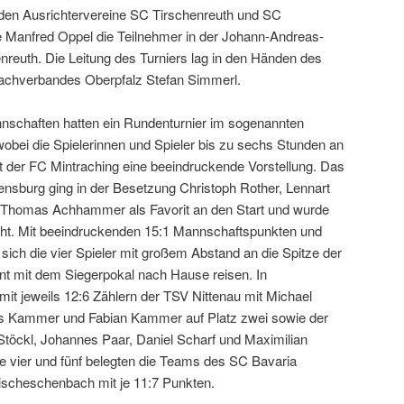
 beiden Ausrichtervereine SC Tirschenreuth und SC
Manfred Oppel die Teilnehmer in der Johann-Andreas-
nreuth. Die Leitung des Turniers lag in den Händen des
achverbandes Oberpfalz Stefan Simmerl.
nschaften hatten ein Rundenturnier im sogenannten
wobei die Spielerinnen und Spieler bis zu sechs Stunden an
ot der FC Mintraching eine beeindruckende Vorstellung. Das
sburg ging in der Besetzung Christoph Rother, Lennart
 Thomas Achhammer als Favorit an den Start und wurde
echt. Mit beeindruckenden 15:1 Mannschaftspunkten und
sich die vier Spieler mit großem Abstand an die Spitze der
ent mit dem Siegerpokal nach Hause reisen. In
it jeweils 12:6 Zählern der TSV Nittenau mit Michael
s Kammer und Fabian Kammer auf Platz zwei sowie der
töckl, Johannes Paar, Daniel Scharf und Maximilian
ze vier und fünf belegten die Teams des SC Bavaria
scheschenbach mit je 11:7 Punkten.