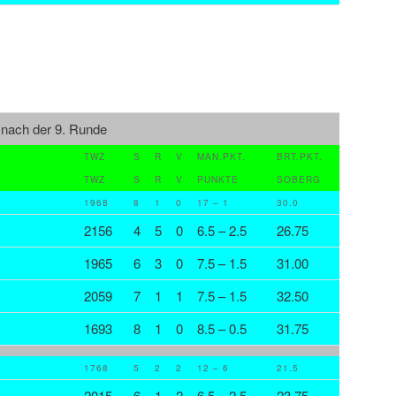
 nach der 9. Runde
TWZ
S
R
V
MAN.PKT.
BRT.PKT.
TWZ
S
R
V
PUNKTE
SOBERG
1968
8
1
0
17 – 1
30.0
2156
4
5
0
6.5 – 2.5
26.75
1965
6
3
0
7.5 – 1.5
31.00
2059
7
1
1
7.5 – 1.5
32.50
1693
8
1
0
8.5 – 0.5
31.75
1768
5
2
2
12 – 6
21.5
2015
6
1
2
6.5 – 2.5
23.75