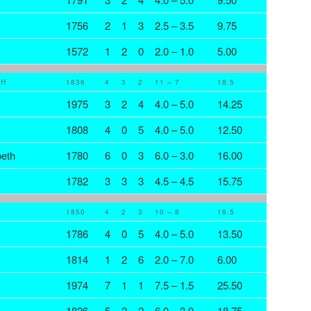
1756
2
1
3
2.5 – 3.5
9.75
1572
1
2
0
2.0 – 1.0
5.00
CH
1836
4
3
2
11 – 7
18.5
1975
3
2
4
4.0 – 5.0
14.25
1808
4
0
5
4.0 – 5.0
12.50
beth
1780
6
0
3
6.0 – 3.0
16.00
1782
3
3
3
4.5 – 4.5
15.75
1850
4
2
3
10 – 8
19.5
1786
4
0
5
4.0 – 5.0
13.50
1814
1
2
6
2.0 – 7.0
6.00
1974
7
1
1
7.5 – 1.5
25.50
1826
5
2
2
6.0 – 3.0
18.75