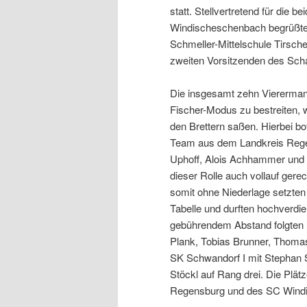
statt. Stellvertretend für die
Windischeschenbach begrüßte 
Schmeller-Mittelschule Tirsche
zweiten Vorsitzenden des Sch
Die insgesamt zehn Viererman
Fischer-Modus zu bestreiten, 
den Brettern saßen. Hierbei b
Team aus dem Landkreis Regen
Uphoff, Alois Achhammer und
dieser Rolle auch vollauf ger
somit ohne Niederlage setzten 
Tabelle und durften hochverdi
gebührendem Abstand folgten m
Plank, Tobias Brunner, Thoma
SK Schwandorf I mit Stephan S
Stöckl auf Rang drei. Die Plät
Regensburg und des SC Windi