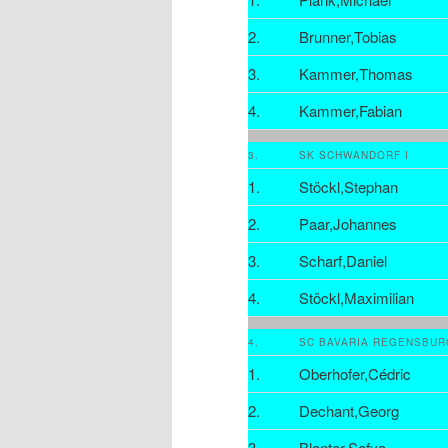
2.
Brunner,Tobias
3.
Kammer,Thomas
4.
Kammer,Fabian
3.
SK SCHWANDORF I
1.
Stöckl,Stephan
2.
Paar,Johannes
3.
Scharf,Daniel
4.
Stöckl,Maximilian
4.
SC BAVARIA REGENSBUR
1.
Oberhofer,Cédric
2.
Dechant,Georg
3.
Blanter,Sofya