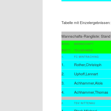
Tabelle mit Einzelergebnissen:
Mannschafts-Rangliste: Stand
RANG
MANNSCHAFT
BRETT
TEILNEHMER
1.
FC MINTRACHING
1.
Rother,Christoph
2.
Uphoff,Lennart
3.
Achhammer,Alois
4.
Achhammer,Thomas
2.
TSV NITTENAU
1.
Plank,Michael