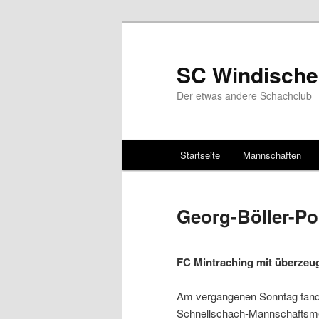
SC Windische
Der etwas andere Schachclub
Hauptmenü
Startseite
Mannschaften
Zum Inhalt wechseln
Zum sekundären Inhalt wec
Georg-Böller-Po
FC Mintraching mit überzeu
Am vergangenen Sonntag fand 
Schnellschach-Mannschaftsmeis