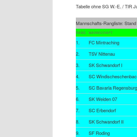
Tabelle ohne SG W.-E. / TIR J
Mannschafts-Rangliste: Stand
RANG
MANNSCHAFT
1.
FC Mintraching
2.
TSV Nittenau
3.
SK Schwandorf I
4.
SC Windischeschenbac
5.
SC Bavaria Regensbur
6.
SK Weiden 07
7.
SC Erbendorf
8.
SK Schwandorf II
9.
SF Roding