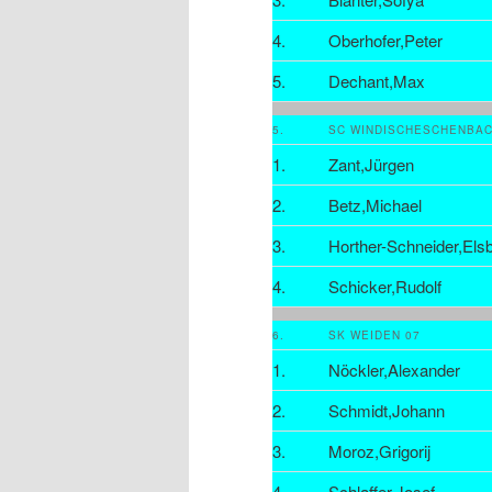
4.
Oberhofer,Peter
5.
Dechant,Max
5.
SC WINDISCHESCHENBA
1.
Zant,Jürgen
2.
Betz,Michael
3.
Horther-Schneider,Els
4.
Schicker,Rudolf
6.
SK WEIDEN 07
1.
Nöckler,Alexander
2.
Schmidt,Johann
3.
Moroz,Grigorij
4.
Schlaffer,Josef