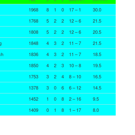
TWZ
S
R
V
MAN.PKT.
BRT.PKT.
1968
8
1
0
17 – 1
30.0
1768
5
2
2
12 – 6
21.5
1808
5
2
2
12 – 6
20.5
g
1848
4
3
2
11 – 7
21.5
ch
1836
4
3
2
11 – 7
18.5
1850
4
2
3
10 – 8
19.5
1753
3
2
4
8 – 10
16.5
1378
3
0
6
6 – 12
14.5
1452
1
0
8
2 – 16
9.5
1409
0
1
8
1 – 17
8.0