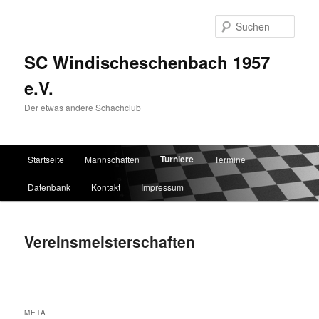
Such
SC Windischeschenbach 1957
e.V.
Der etwas andere Schachclub
Hauptmenü
Turniere
Startseite
Mannschaften
Termine
Zum Inhalt wechseln
Zum sekundären Inhalt wechseln
Datenbank
Kontakt
Impressum
Vereinsmeisterschaften
META