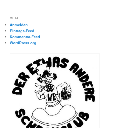
META
Anmelden
Eintrags-Feed
Kommentar-Feed
WordPress.org