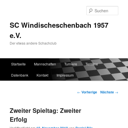
Such
SC Windischeschenbach 1957
e.V.
Der etwas andere Schachclub
Hauptmenü
Startseite
Mannschaften
Turniere
Termine
Zum Inhalt wechseln
Zum sekundären Inhalt wechseln
Datenbank
Kontakt
Impressum
Artikelnavigation
←
Vorherige
Nächste
→
Zweiter Spieltag: Zweiter
Erfolg
Veröffentlicht am
von