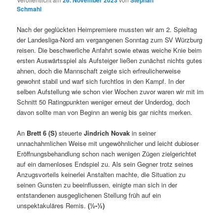
26. November 2023
Stephan
Schmahl
Nach der geglückten Heimpremiere mussten wir am 2. Spieltag
der Landesliga-Nord am vergangenen Sonntag zum SV Würzburg
reisen. Die beschwerliche Anfahrt sowie etwas weiche Knie beim
ersten Auswärtsspiel als Aufsteiger ließen zunächst nichts gutes
ahnen, doch die Mannschaft zeigte sich erfreulicherweise
gewohnt stabil und warf sich furchtlos in den Kampf. In der
selben Aufstellung wie schon vier Wochen zuvor waren wir mit im
Schnitt 50 Ratingpunkten weniger erneut der Underdog, doch
davon sollte man von Beginn an wenig bis gar nichts merken.
An
Brett 6 (S)
steuerte
Jindrich Novak
in seiner
unnachahmlichen Weise mit ungewöhnlicher und leicht dubioser
Eröffnungsbehandlung schon nach wenigen Zügen zielgerichtet
auf ein damenloses Endspiel zu. Als sein Gegner trotz seines
Anzugsvorteils keinerlei Anstalten machte, die Situation zu
seinen Gunsten zu beeinflussen, einigte man sich in der
entstandenen ausgeglichenen Stellung früh auf ein
unspektakuläres Remis.
(
½-½
)