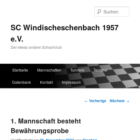
Such
SC Windischeschenbach 1957
e.V.
Der etwas andere Schachclub
Hauptmenü
Startseite
Mannschaften
Turniere
Termine
Zum Inhalt wechseln
Zum sekundären Inhalt wechseln
Datenbank
Kontakt
Impressum
Artikelnavigation
←
Vorherige
Nächste
→
1. Mannschaft besteht
Bewährungsprobe
Veröffentlicht am
von