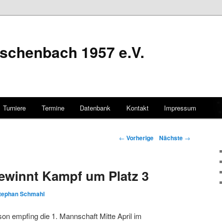
schenbach 1957 e.V.
Turniere
Termine
Datenbank
Kontakt
Impressum
hseln
Artikelnavigation
←
Vorherige
Nächste
→
ewinnt Kampf um Platz 3
tephan Schmahl
on empfing die 1. Mannschaft Mitte April im