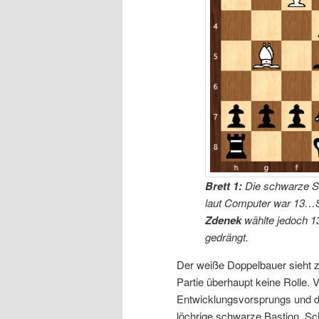
Brett 1:
Die schwarze Ste
laut Computer war 13…Sc
Zdenek
wählte jedoch 1
gedrängt.
Der weiße Doppelbauer sieht zw
Partie überhaupt keine Rolle. V
Entwicklungsvorsprungs und de
löchrige schwarze Bastion. Sch