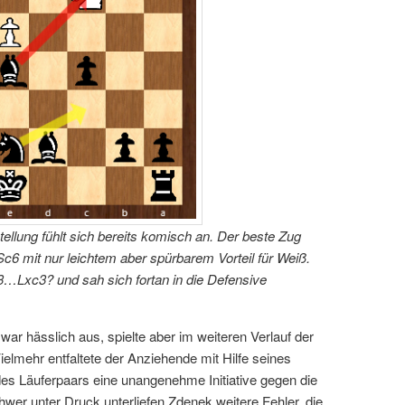
llung fühlt sich bereits komisch an. Der beste Zug
6 mit nur leichtem aber spürbarem Vorteil für Weiß.
3…Lxc3? und sah sich fortan in die Defensive
ar hässlich aus, spielte aber im weiteren Verlauf der
ielmehr entfaltete der Anziehende mit Hilfe seines
s Läuferpaars eine unangenehme Initiative gegen die
wer unter Druck unterliefen Zdenek weitere Fehler, die