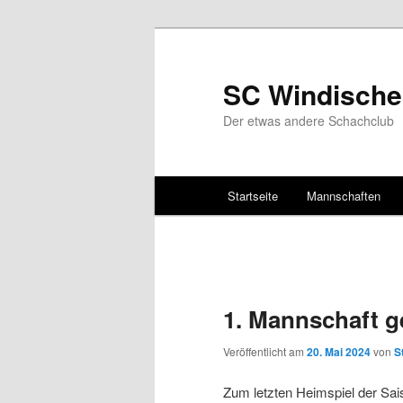
SC Windische
Der etwas andere Schachclub
Hauptmenü
Startseite
Mannschaften
Zum Inhalt wechseln
Zum sekundären Inhalt wec
1. Mannschaft g
Veröffentlicht am
20. Mai 2024
von
S
Zum letzten Heimspiel der Sais