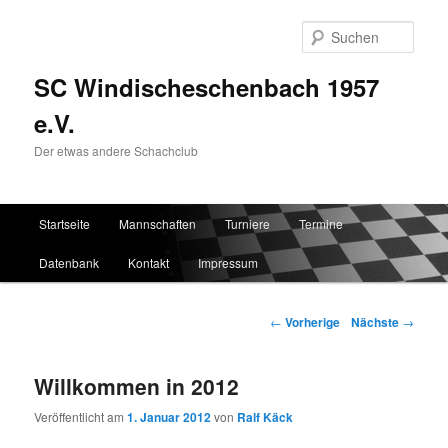
Such
SC Windischeschenbach 1957
e.V.
Der etwas andere Schachclub
Hauptmenü
Startseite
Mannschaften
Turniere
Termine
Zum Inhalt wechseln
Zum sekundären Inhalt wechseln
Datenbank
Kontakt
Impressum
Artikelnavigation
←
Vorherige
Nächste
→
Willkommen in 2012
Veröffentlicht am
1. Januar 2012
von
Ralf Käck