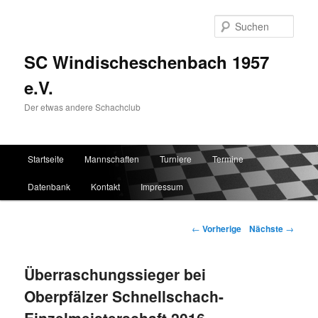
Such
SC Windischeschenbach 1957
e.V.
Der etwas andere Schachclub
Hauptmenü
Startseite
Mannschaften
Turniere
Termine
Zum Inhalt wechseln
Zum sekundären Inhalt wechseln
Datenbank
Kontakt
Impressum
Artikelnavigation
←
Vorherige
Nächste
→
Überraschungssieger bei
Oberpfälzer Schnellschach-