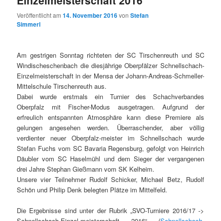
Einzelmeisterschaft 2016
Veröffentlicht am
14. November 2016
von
Stefan
Simmerl
Am gestrigen Sonntag richteten der SC Tirschenreuth und SC
Windischeschenbach die diesjährige Oberpfälzer Schnellschach-
Einzelmeisterschaft in der Mensa der Johann-Andreas-Schmeller-
Mittelschule Tirschenreuth aus.
Dabei wurde erstmals ein Turnier des Schachverbandes
Oberpfalz mit Fischer-Modus ausgetragen. Aufgrund der
erfreulich entspannten Atmosphäre kann diese Premiere als
gelungen angesehen werden. Überraschender, aber völlig
verdienter neuer Oberpfalz-meister im Schnellschach wurde
Stefan Fuchs vom SC Bavaria Regensburg, gefolgt von Heinrich
Däubler vom SC Haselmühl und dem Sieger der vergangenen
drei Jahre Stephan Gießmann vom SK Kelheim.
Unsere vier Teilnehmer Rudolf Schicker, Michael Betz, Rudolf
Schön und Philip Denk belegten Plätze im Mittelfeld.
Die Ergebnisse sind unter der Rubrik „SVO-Turniere 2016/17 ->
Schnellschach-Einzel-meisterschaft 2016“ (
Schnellschach-