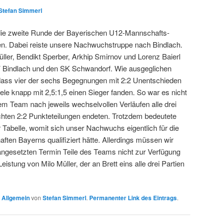
Stefan Simmerl
ie zweite Runde der Bayerischen U12-Mannschafts-
en. Dabei reiste unsere Nachwuchstruppe nach Bindlach.
Müller, Bendikt Sperber, Arkhip Smirnov und Lorenz Baierl
 Bindlach und den SK Schwandorf. Wie ausgeglichen
 dass vier der sechs Begegnungen mit 2:2 Unentschieden
le knapp mit 2,5:1,5 einen Sieger fanden. So war es nicht
em Team nach jeweils wechselvollen Verläufen alle drei
hten 2:2 Punkteteilungen endeten. Trotzdem bedeutete
 Tabelle, womit sich unser Nachwuchs eigentlich für die
ten Bayerns qualifiziert hätte. Allerdings müssen wir
angesetzten Termin Teile des Teams nicht zur Verfügung
stung von Milo Müller, der an Brett eins alle drei Partien
n
Allgemein
von
Stefan Simmerl
.
Permanenter Link des Eintrags
.