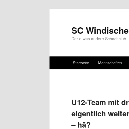
SC Windische
Der etwas andere Schachclub
Hauptmenü
Startseite
Mannschaften
Zum Inhalt wechseln
Zum sekundären Inhalt wec
U12-Team mit dr
eigentlich weite
– hä?