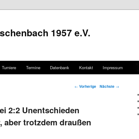
schenbach 1957 e.V.
Turniere
Termine
Datenbank
Kontakt
Impressum
hseln
Artikelnavigation
←
Vorherige
Nächste
→
ei 2:2 Unentschieden
r, aber trotzdem draußen