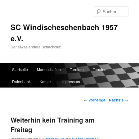
Such
SC Windischeschenbach 1957
e.V.
Der etwas andere Schachclub
Hauptmenü
Startseite
Mannschaften
Turniere
Termine
Zum Inhalt wechseln
Zum sekundären Inhalt wechseln
Datenbank
Kontakt
Impressum
Artikelnavigation
←
Vorherige
Nächste
→
Weiterhin kein Training am
Freitag
Veröffentlicht am
von