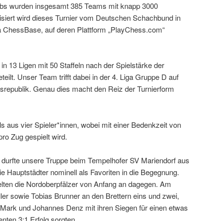
bs wurden insgesamt 385 Teams mit knapp 3000
isiert wird dieses Turnier vom Deutschen Schachbund in
 ChessBase, auf deren Plattform „PlayChess.com“
 13 Ligen mit 50 Staffeln nach der Spielstärke der
eilt. Unser Team trifft dabei in der 4. Liga Gruppe D auf
republik. Genau dies macht den Reiz der Turnierform
s aus vier Spieler*innen, wobei mit einer Bedenkzeit von
ro Zug gespielt wird.
f durfte unsere Truppe beim Tempelhofer SV Mariendorf aus
die Hauptstädter nominell als Favoriten in die Begegnung.
elten die Nordoberpfälzer von Anfang an dagegen. Am
ler sowie Tobias Brunner an den Brettern eins und zwei,
 Mark und Johannes Denz mit ihren Siegen für einen etwas
enten 3:1 Erfolg sorgten.