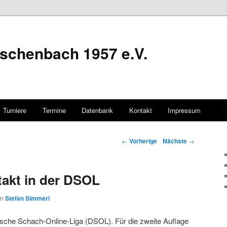
schenbach 1957 e.V.
Turniere
Termine
Datenbank
Kontakt
Impressum
hseln
Artikelnavigation
←
Vorherige
Nächste
→
akt in der DSOL
on
Stefan Simmerl
sche Schach-Online-Liga (DSOL). Für die zweite Auflage