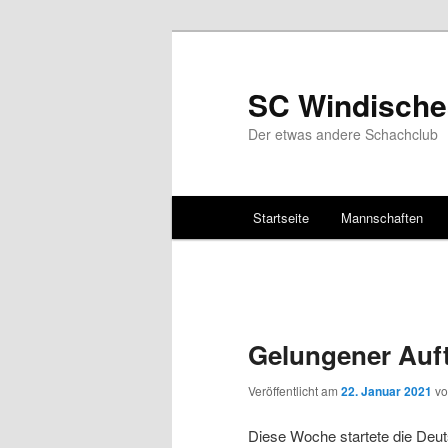
SC Windische
Der etwas andere Schachclub
Hauptmenü
Startseite
Mannschaften
Zum Inhalt wechseln
Zum sekundären Inhalt wec
Gelungener Auft
Veröffentlicht am
22. Januar 2021
v
Diese Woche startete die Deut