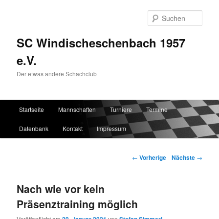
Such
SC Windischeschenbach 1957
e.V.
Der etwas andere Schachclub
Hauptmenü
Startseite
Mannschaften
Turniere
Termine
Zum Inhalt wechseln
Zum sekundären Inhalt wechseln
Datenbank
Kontakt
Impressum
Artikelnavigation
←
Vorherige
Nächste
→
Nach wie vor kein
Präsenztraining möglich
Veröffentlicht am
von