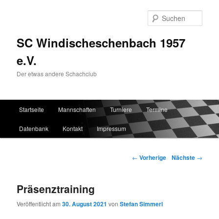
Such
SC Windischeschenbach 1957
e.V.
Der etwas andere Schachclub
Hauptmenü
Startseite
Mannschaften
Turniere
Termine
Zum Inhalt wechseln
Zum sekundären Inhalt wechseln
Datenbank
Kontakt
Impressum
Artikelnavigation
←
Vorherige
Nächste
→
Präsenztraining
Veröffentlicht am
30. August 2021
von
Stefan Simmerl