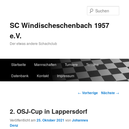
Such
SC Windischeschenbach 1957
e.V.
Der etwas andere Schachclub
Hauptmenü
Startseite
Mannschaften
Turniere
Termine
Zum Inhalt wechseln
Zum sekundären Inhalt wechseln
Datenbank
Kontakt
Impressum
Artikelnavigation
←
Vorherige
Nächste
→
2. OSJ-Cup in Lappersdorf
Veröffentlicht am
25. Oktober 2021
von
Johannes
Denz