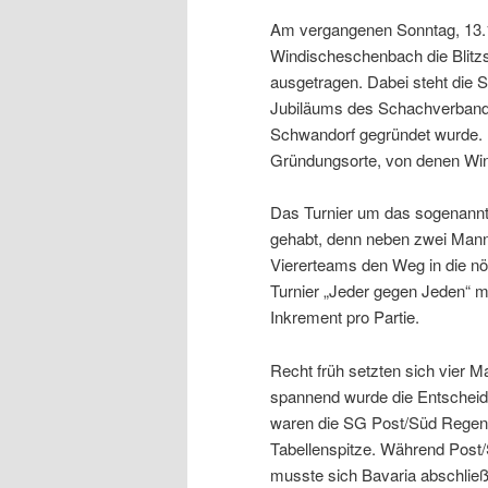
Am vergangenen Sonntag, 13.11
Windischeschenbach die Blitz
ausgetragen. Dabei steht die 
Jubiläums des Schachverbande
Schwandorf gegründet wurde. D
Gründungsorte, von denen Win
Das Turnier um das sogenannte
gehabt, denn neben zwei Manns
Viererteams den Weg in die nö
Turnier „Jeder gegen Jeden“ m
Inkrement pro Partie.
Recht früh setzten sich vier 
spannend wurde die Entscheidu
waren die SG Post/Süd Regens
Tabellenspitze. Während Post
musste sich Bavaria abschlie