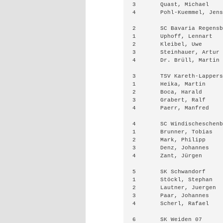
3	Quast, Michael		2286	13	3	0	14.5	87.00

4	Pohl-Kuemmel, Jens-Uwe	2226	14	1	1	14.5	99.25

2	SC Bavaria Regensburg	2047	13	1	2	27:5	47.5

1	Uphoff, Lennart	        2185	10	3	3	11.5	73.00

2	Kleibel, Uwe		2186	12	1	3	12.5	77.25

3	Steinhauer, Artur	1970	14	2	0	15.0	99.00

4	Dr. Brüll, Martin	1848	8	1	7	8.5	38.00

3	TSV Kareth-Lappersdorf  2131	11	2	3	24:8	43.5

1	Heika, Martin		2237	11	0	5	11.0	75.50

2	Boca, Harald		2066	9	1	6	9.5	69.00

3	Grabert, Ralf		2134	11	2	3	12.0	60.50

4	Paerr, Manfred		2088	11	0	5	11.0	88.00

4	SC Windischeschenbach I	1893	10	0	6	20:12	36.5

1	Brunner, Tobias		2070	12	2	2	13.0	87.25

2	Mark, Philipp		1893	7	0	9	7.0	36.50

3	Denz, Johannes		1684	6	2	8	7.0	22.50

4	Zant, Jürgen		1926	8	3	5	9.5	61.00

5	SK Schwandorf		1870	4	4	8	12:20	28.0

1	Stöckl, Stephan		1950	1	6	9	4.0	36.25

2	Lautner, Juergen	1999	8	2	6	9.0	51.50

3	Paar, Johannes		1918	8	1	7	8.5	28.50

4	Scherl, Rafael		1614	6	1	9	6.5	42.25

6	SK Weiden 07		1832	3	4	9	10:22	23.0
