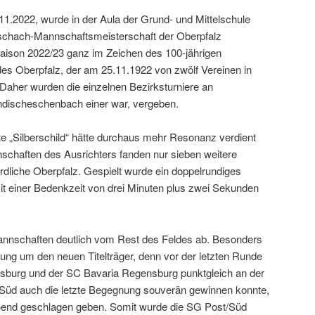
.2022, wurde in der Aula der Grund- und Mittelschule
schach-Mannschaftsmeisterschaft der Oberpfalz
Saison 2022/23 ganz im Zeichen des 100-jährigen
s Oberpfalz, der am 25.11.1922 von zwölf Vereinen in
aher wurden die einzelnen Bezirksturniere an
discheschenbach einer war, vergeben.
 „Silberschild“ hätte durchaus mehr Resonanz verdient
chaften des Ausrichters fanden nur sieben weitere
rdliche Oberpfalz. Gespielt wurde ein doppelrundiges
it einer Bedenkzeit von drei Minuten plus zwei Sekunden
Mannschaften deutlich vom Rest des Feldes ab. Besonders
ng um den neuen Titelträger, denn vor der letzten Runde
burg und der SC Bavaria Regensburg punktgleich an der
/Süd auch die letzte Begegnung souverän gewinnen konnte,
ßend geschlagen geben. Somit wurde die SG Post/Süd