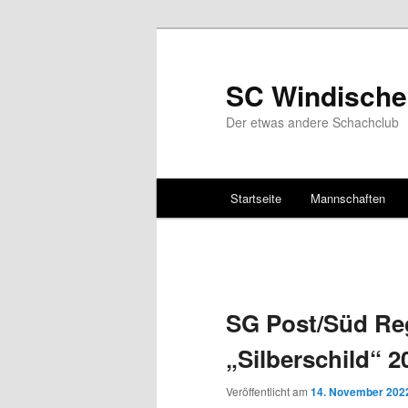
SC Windische
Der etwas andere Schachclub
Hauptmenü
Startseite
Mannschaften
Zum Inhalt wechseln
Zum sekundären Inhalt wec
SG Post/Süd Re
„Silberschild“ 2
Veröffentlicht am
14. November 202