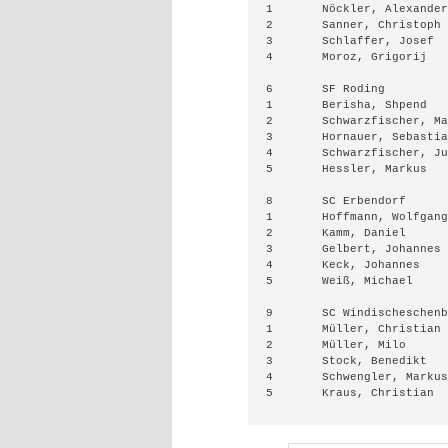
1	Nöckler, Alexander	1831	5	1	10	5.5	26.00

2	Sanner, Christoph	1821	8	0	8	8.0	55.00

3	Schlaffer, Josef	1829	3	2	11	4.0	14.50

4	Moroz, Grigorij		1846	5	1	10	5.5	29.75

6	SF Roding		1698	3	4	9	10:22	23.0

1	Berisha, Shpend		2019	6	0	9	6.0	33.50

2	Schwarzfischer, Markus	1695	4	1	11	4.5	19.50

3	Hornauer, Sebastian	1597	2	2	12	3.0	12.25

4	Schwarzfischer, Julia	1440	9	1	6	9.5	52.25

5	Hessler, Markus		1737	0	0	1	0.0	0.00

8	SC Erbendorf		1604	3	3	10	9:23	18.0

1	Hoffmann, Wolfgang	1873	4	2	10	5.0	26.00

2	Kamm, Daniel		1733	4	1	10	4.5	28.00

3	Gelbert, Johannes	1432	1	1	13	1.5	7.00

4	Keck, Johannes		1390	5	2	8	6.0	35.50

5	Weiß, Michael		1592	1	0	2	1.0	6.50

9	SC Windischeschenbach II1523	1	1	14	3:29	15.0

1	Müller, Christian	2026	3	2	8	4.0	23.50

2	Müller, Milo		1820	3	2	8	4.0	34.50

3	Stock, Benedikt		1429	0	2	11	1.0	7.75

4	Schwengler, Markus	1526	5	0	8	5.0	19.50

5	Kraus, Christian	815	1	0	11	1.0	6.50
