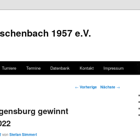
schenbach 1957 e.V.
Turniere
Termine
Datenbank
Kontakt
Impressum
hseln
Artikelnavigation
←
Vorherige
Nächste
→
gensburg gewinnt
022
2
von
Stefan Simmerl