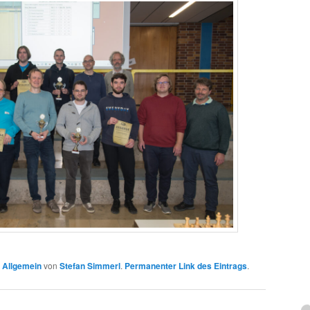
n
Allgemein
von
Stefan Simmerl
.
Permanenter Link des Eintrags
.