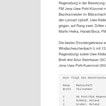
Regensburg in der Besetzung
FM Jens-Uwe Pohl-Kümmel mit
Bezirksmeister im Blitzschach
den Lennart Uphoff, Uwe Kleibel
gingen, auf Rang zwei. Dritte
Martin Heika, Harald Boca, FM
Die besten Einzelergebnisse er
Windischeschenbach I) mit 13
Regensburg) sowie Uwe Kleibe
Brett drei Artur Steinhauer (S
Jens-Uwe Pohl-Kuemmel (SG P
Hier folgt die Abschlussta
Rang	Mannschaft		TWZ	S	R	V	MP	BP

Brett	Teilnehmer		TWZ	S	R	V	Punkte	SoBerg

1	SG Post/Süd Regensburg	2210	14	1	1	29:3	53.5

1	Schmid, Roland		2221	11	2	3	12.0	80.00

2	Gruber, Roland		2108	11	3	2	12.5	90.25
