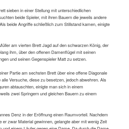
tt sieben in einer Stellung mit unterschiedlichen
uchten beide Spieler, mit ihren Bauern die jeweils andere
ls beide Angriffe schließlich zum Stillstand kamen, einigte
ller am vierten Brett Jagd auf den schwarzen König, der
gelang ihm, über den offenen Damenflügel mit seinen
ringen und seinen Gegenspieler Matt zu setzen.
einer Partie am sechsten Brett über eine offene Diagonale
e alle Versuche, diese zu besetzen, jedoch abwehren. Als
iguren abtauschten, einigte man sich in einem
eweils zwei Springern und gleichen Bauern zu einem
hannes Denz in der Eröffnung einen Raumvorteil. Nachdem
te er zwar Material gewinnen, gelangte aber mit wenig Zeit
men und einem Läufer gegen eine Dame. Da durch die Dame