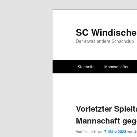
SC Windische
Der etwas andere Schachclub
Hauptmenü
Startseite
Mannschaften
Zum Inhalt wechseln
Zum sekundären Inhalt wec
Vorletzter Spiel
Mannschaft geg
Veröffentlicht am
7. März 2023
von
J