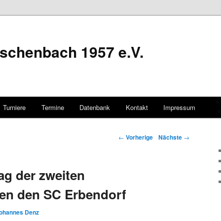
schenbach 1957 e.V.
Turniere
Termine
Datenbank
Kontakt
Impressum
hseln
Artikelnavigation
←
Vorherige
Nächste
→
tag der zweiten
en den SC Erbendorf
ohannes Denz