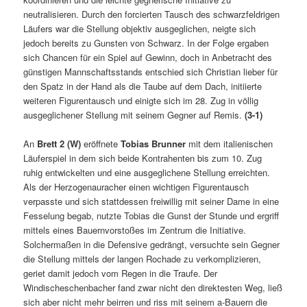
neutralisieren. Durch den forcierten Tausch des schwarzfeldrigen
Läufers war die Stellung objektiv ausgeglichen, neigte sich
jedoch bereits zu Gunsten von Schwarz. In der Folge ergaben
sich Chancen für ein Spiel auf Gewinn, doch in Anbetracht des
günstigen Mannschaftsstands entschied sich Christian lieber für
den Spatz in der Hand als die Taube auf dem Dach, initiierte
weiteren Figurentausch und einigte sich im 28. Zug in völlig
ausgeglichener Stellung mit seinem Gegner auf Remis.
(3-1)
An
Brett 2 (W)
eröffnete
Tobias Brunner
mit dem italienischen
Läuferspiel in dem sich beide Kontrahenten bis zum 10. Zug
ruhig entwickelten und eine ausgeglichene Stellung erreichten.
Als der Herzogenauracher einen wichtigen Figurentausch
verpasste und sich stattdessen freiwillig mit seiner Dame in eine
Fesselung begab, nutzte Tobias die Gunst der Stunde und ergriff
mittels eines Bauernvorstoßes im Zentrum die Initiative.
Solchermaßen in die Defensive gedrängt, versuchte sein Gegner
die Stellung mittels der langen Rochade zu verkomplizieren,
geriet damit jedoch vom Regen in die Traufe. Der
Windischeschenbacher fand zwar nicht den direktesten Weg, ließ
sich aber nicht mehr beirren und riss mit seinem a-Bauern die