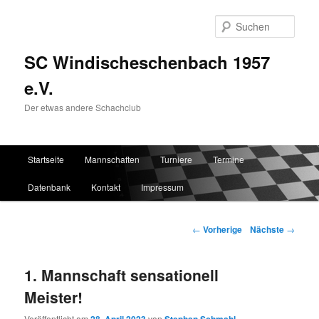
Such
SC Windischeschenbach 1957
e.V.
Der etwas andere Schachclub
Hauptmenü
Startseite
Mannschaften
Turniere
Termine
Zum Inhalt wechseln
Zum sekundären Inhalt wechseln
Datenbank
Kontakt
Impressum
Artikelnavigation
←
Vorherige
Nächste
→
1. Mannschaft sensationell
Meister!
Veröffentlicht am
von