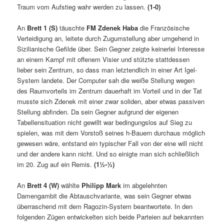
Traum vom Aufstieg wahr werden zu lassen.
(1-0)
An
Brett 1 (S)
täuschte
FM Zdenek Haba
die Französische
Verteidigung an, leitete durch Zugumstellung aber umgehend in
Sizilianische Gefilde über. Sein Gegner zeigte keinerlei Interesse
an einem Kampf mit offenem Visier und stützte stattdessen
lieber sein Zentrum, so dass man letztendlich in einer Art Igel-
System landete. Der Computer sah die weiße Stellung wegen
des Raumvorteils im Zentrum dauerhaft im Vorteil und in der Tat
musste sich Zdenek mit einer zwar soliden, aber etwas passiven
Stellung abfinden. Da sein Gegner aufgrund der eigenen
Tabellensituation nicht gewillt war bedingungslos auf Sieg zu
spielen, was mit dem Vorstoß seines h-Bauern durchaus möglich
gewesen wäre, entstand ein typischer Fall von der eine will nicht
und der andere kann nicht. Und so einigte man sich schließlich
im 20. Zug auf ein Remis.
(1½-½)
An
Brett 4 (W)
wählte
Philipp Mark
im abgelehnten
Damengambit die Abtauschvariante, was sein Gegner etwas
überraschend mit dem Ragozin-System beantwortete. In den
folgenden Zügen entwickelten sich beide Parteien auf bekannten