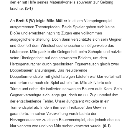
den er mit Hilfe seines Materialvorteils souverän zur Geltung
brachte.
(5-1)
An
Brett 8 (W)
folgte
Milo Müller
in einem Vierspringerspiel
ausgetretenen Theoriepfaden. Beide Spieler gaben sich keine
Blöße und erreichten nach 12 Zügen eine vollkommen
ausgeglichene Stellung. Doch dann verschätzte sich sein Gegner
und überließ dem Windischeschenbacher unnötigerweise das
Läuferpaar. Milo packte die Gelegenheit beim Schopfe und nutzte
seine Überlegenheit auf den schwarzen Feldern, um dem
Herzogenauracher durch geschickten Figurentausch gleich zwei
Doppelbauern anzuhängen. Das resultierende
Doppelturmendspiel mit gleichfarbigen Läufern war klar vorteilhaft
und fortan nur noch ein Spiel auf ein Tor. Milo aktivierte sein
Türme und nahm die isolierten schwarzen Bauern aufs Korn. Sein
Gegner verteidigte sich lange gut, doch im 30. Zug unterlief ihm
der entscheidende Fehler. Unser Jungtalent wickelte in ein
Turmendspiel ab, in dem ihm sein Freibauer den Gewinn
garantierte. In seiner Verzweiflung vereinfachte der
Herzogenauracher zu einem Bauernendspiel, das jedoch ebenso
klar verloren war und von Milo sicher verwertet wurde.
(6-1)