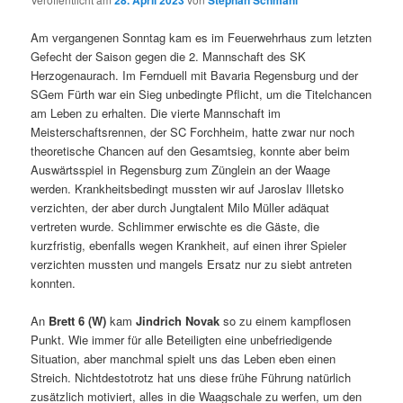
28. April 2023
Stephan Schmahl
Am vergangenen Sonntag kam es im Feuerwehrhaus zum letzten
Gefecht der Saison gegen die 2. Mannschaft des SK
Herzogenaurach. Im Fernduell mit Bavaria Regensburg und der
SGem Fürth war ein Sieg unbedingte Pflicht, um die Titelchancen
am Leben zu erhalten. Die vierte Mannschaft im
Meisterschaftsrennen, der SC Forchheim, hatte zwar nur noch
theoretische Chancen auf den Gesamtsieg, konnte aber beim
Auswärtsspiel in Regensburg zum Zünglein an der Waage
werden. Krankheitsbedingt mussten wir auf Jaroslav Illetsko
verzichten, der aber durch Jungtalent Milo Müller adäquat
vertreten wurde. Schlimmer erwischte es die Gäste, die
kurzfristig, ebenfalls wegen Krankheit, auf einen ihrer Spieler
verzichten mussten und mangels Ersatz nur zu siebt antreten
konnten.
An
Brett 6 (W)
kam
Jindrich Novak
so zu einem kampflosen
Punkt. Wie immer für alle Beteiligten eine unbefriedigende
Situation, aber manchmal spielt uns das Leben eben einen
Streich. Nichtdestotrotz hat uns diese frühe Führung natürlich
zusätzlich motiviert, alles in die Waagschale zu werfen, um den