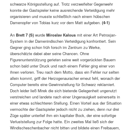
schwarze Königsstellung auf. Trotz verzweifelter Gegenwehr
konnte der Gastspieler keine ausreichende Verteidigung mehr
organisieren und musste schließlich nach einem hübschen
Damenopfer von Tobias kurz vor dem Matt aufgeben.
(4-1)
An
Brett 7 (S)
wurde
Miroslav Kalous
mit einer Art Petrosjan-
System in der Damenindischen Verteidigung konfrontiert. Sein
Gegner ging schon früh forsch im Zentrum zu Werke,
überschätzte dabei aber seine Chancen. Ohne
Figurenunterstützung gerieten seine weit vorgerückten Bauern
schon bald unter Druck und nach einem Fehler ging einer von
ihnen verloren. Treu nach dem Motto, dass ein Fehler nur selten
allein kommt, griff der Herzogenauracher erneut fehl, wonach der
Computer bereits eine Gewinnstellung für Schwarz reklamiert.
Doch leider ließ Mirek die sich bietende Gelegenheit ungenutzt
verstreichen und landete nach einer Ungenauigkeit seinerseits in
einer etwas schlechteren Stellung. Einen Vorteil aus der Situation
vermochte der Gastspieler jedoch nicht zu ziehen, denn nur drei
Züge später unterlief ihm ein kapitaler Bock, der eine sofortige
Verluststellung zur Folge hatte. Ein zweites Mal ließ sich der
Windischeschenbacher nicht bitten und bildete einen Freibauern,