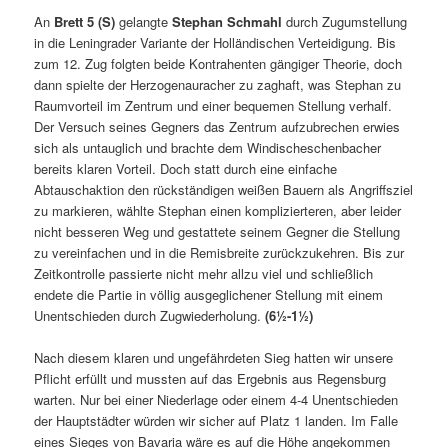
An
Brett 5 (S)
gelangte
Stephan Schmahl
durch Zugumstellung
in die Leningrader Variante der Holländischen Verteidigung. Bis
zum 12. Zug folgten beide Kontrahenten gängiger Theorie, doch
dann spielte der Herzogenauracher zu zaghaft, was Stephan zu
Raumvorteil im Zentrum und einer bequemen Stellung verhalf.
Der Versuch seines Gegners das Zentrum aufzubrechen erwies
sich als untauglich und brachte dem Windischeschenbacher
bereits klaren Vorteil. Doch statt durch eine einfache
Abtauschaktion den rückständigen weißen Bauern als Angriffsziel
zu markieren, wählte Stephan einen komplizierteren, aber leider
nicht besseren Weg und gestattete seinem Gegner die Stellung
zu vereinfachen und in die Remisbreite zurückzukehren. Bis zur
Zeitkontrolle passierte nicht mehr allzu viel und schließlich
endete die Partie in völlig ausgeglichener Stellung mit einem
Unentschieden durch Zugwiederholung.
(6½-1½)
Nach diesem klaren und ungefährdeten Sieg hatten wir unsere
Pflicht erfüllt und mussten auf das Ergebnis aus Regensburg
warten. Nur bei einer Niederlage oder einem 4-4 Unentschieden
der Hauptstädter würden wir sicher auf Platz 1 landen. Im Falle
eines Sieges von Bavaria wäre es auf die Höhe angekommen