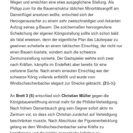
Wegen und erreichten eine etwa ausgeglichene Stellung. Als
Philipp zum für die Bauernstruktur üblichen Minoritätsangriff am
Damenflügel ansetzen wollte, entschied sich der
Herzogenauracher zu einem sehr zweischneidigen und riskanten
Aufzug seines g-Bauern. Die solchermaßen hervorgerufene
Schwächung der eigenen Königsstellung sollte sich schon bald
als fatal erweisen, denn der eigentliche Plan das Läuferpaar zu
gewinnen scheiterte an einem taktischen Einschlag, der nicht nur
einen Bauern kostete, sondern auch die schwarze
Zentrumsstellung ruinierte. Der Gastspieler wehrte sich zwar
nach Kräften, kämpfte im Endeffekt aber bereits für eine
verlorene Sache. Nach einem erneuten Einschlag war der
schwarze König vollends entblößt und wurde vom
Windischeschenbacher elegant zur Strecke gebracht.
(2½-½)
An
Brett 3 (S)
entschied sich
Christian Müller
gegen die
Königsbauereröffnung einmal mehr für die Philidor-Verteidigung.
Nach frühem Damentausch ging sein Gegner sofort aktiv im
Zentrum vor, so dass sich Christian zunächst auf Verteidigung
beschränken musste. Nach Abschluss der Figurenentwicklung
gelang es dem Windischeschenbacher seine Kräfte zu
koordinieren und die leichte gegnerische Initiative zu