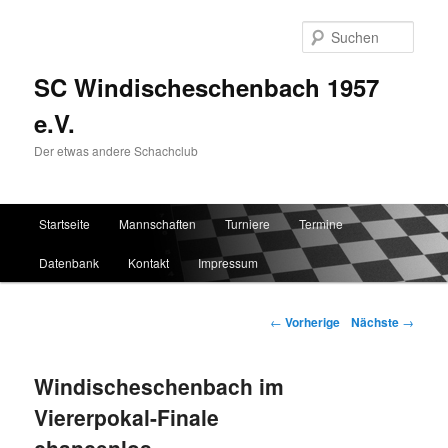
Such
SC Windischeschenbach 1957
e.V.
Der etwas andere Schachclub
Hauptmenü
Startseite
Mannschaften
Turniere
Termine
Zum Inhalt wechseln
Zum sekundären Inhalt wechseln
Datenbank
Kontakt
Impressum
Artikelnavigation
←
Vorherige
Nächste
→
Windischeschenbach im
Viererpokal-Finale