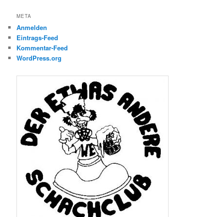
META
Anmelden
Eintrags-Feed
Kommentar-Feed
WordPress.org