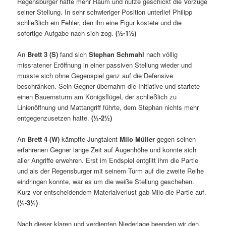
Regensburger hatte mehr Raum und nutze geschickt die Vorzüge
seiner Stellung. In sehr schwieriger Position unterlief Philipp
schließlich ein Fehler, den ihn eine Figur kostete und die
sofortige Aufgabe nach sich zog.
(½-1½)
An
Brett 3 (S)
fand sich
Stephan Schmahl
nach völlig
missratener Eröffnung in einer passiven Stellung wieder und
musste sich ohne Gegenspiel ganz auf die Defensive
beschränken. Sein Gegner übernahm die Initiative und startete
einen Bauernsturm am Königsflügel, der schließlich zu
Linienöffnung und Mattangriff führte, dem Stephan nichts mehr
entgegenzusetzen hatte.
(½-2½)
An
Brett 4 (W)
kämpfte Jungtalent
Milo Müller
gegen seinen
erfahrenen Gegner lange Zeit auf Augenhöhe und konnte sich
aller Angriffe erwehren. Erst im Endspiel entglitt ihm die Partie
und als der Regensburger mit seinem Turm auf die zweite Reihe
eindringen konnte, war es um die weiße Stellung geschehen.
Kurz vor entscheidendem Materialverlust gab Milo die Partie auf.
(½-3½)
Nach dieser klaren und verdienten Niederlage beenden wir den