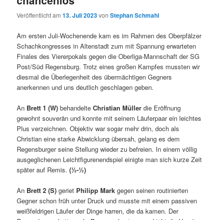
chancenlos
Veröffentlicht am
13. Juli 2023
von
Stephan Schmahl
Am ersten Juli-Wochenende kam es im Rahmen des Oberpfälzer
Schachkongresses in Altenstadt zum mit Spannung erwarteten
Finales des Viererpokals gegen die Oberliga-Mannschaft der SG
Post/Süd Regensburg. Trotz eines großen Kampfes mussten wir
diesmal die Überlegenheit des übermächtigen Gegners
anerkennen und uns deutlich geschlagen geben.
An
Brett 1 (W)
behandelte
Christian Müller
die Eröffnung
gewohnt souverän und konnte mit seinem Läuferpaar ein leichtes
Plus verzeichnen. Objektiv war sogar mehr drin, doch als
Christian eine starke Abwicklung übersah, gelang es dem
Regensburger seine Stellung wieder zu befreien. In einem völlig
ausgeglichenen Leichtfigurenendspiel einigte man sich kurze Zeit
später auf Remis.
(½-½)
An
Brett 2 (S)
geriet
Philipp Mark
gegen seinen routinierten
Gegner schon früh unter Druck und musste mit einem passiven
weißfeldrigen Läufer der Dinge harren, die da kamen. Der