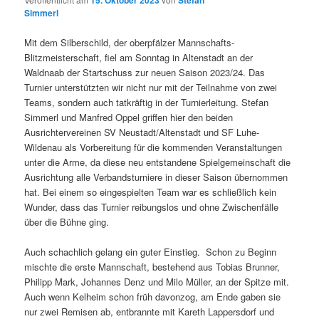
15. Oktober 2023
Stefan
Simmerl
Mit dem Silberschild, der oberpfälzer Mannschafts-
Blitzmeisterschaft, fiel am Sonntag in Altenstadt an der
Waldnaab der Startschuss zur neuen Saison 2023/24. Das
Turnier unterstützten wir nicht nur mit der Teilnahme von zwei
Teams, sondern auch tatkräftig in der Turnierleitung. Stefan
Simmerl und Manfred Oppel griffen hier den beiden
Ausrichtervereinen SV Neustadt/Altenstadt und SF Luhe-
Wildenau als Vorbereitung für die kommenden Veranstaltungen
unter die Arme, da diese neu entstandene Spielgemeinschaft die
Ausrichtung alle Verbandsturniere in dieser Saison übernommen
hat. Bei einem so eingespielten Team war es schließlich kein
Wunder, dass das Turnier reibungslos und ohne Zwischenfälle
über die Bühne ging.
Auch schachlich gelang ein guter Einstieg. Schon zu Beginn
mischte die erste Mannschaft, bestehend aus Tobias Brunner,
Philipp Mark, Johannes Denz und Milo Müller, an der Spitze mit.
Auch wenn Kelheim schon früh davonzog, am Ende gaben sie
nur zwei Remisen ab, entbrannte mit Kareth Lappersdorf und