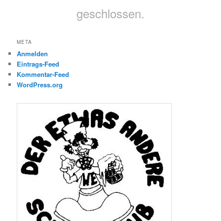
geschlossen.
META
Anmelden
Eintrags-Feed
Kommentar-Feed
WordPress.org