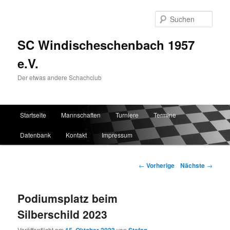
Such
SC Windischeschenbach 1957
e.V.
Der etwas andere Schachclub
Hauptmenü
Startseite
Mannschaften
Turniere
Termine
Zum Inhalt wechseln
Zum sekundären Inhalt wechseln
Datenbank
Kontakt
Impressum
Artikelnavigation
←
Vorherige
Nächste
→
Podiumsplatz beim
Silberschild 2023
Veröffentlicht am
von