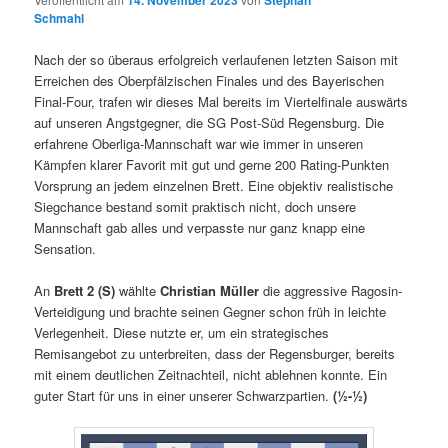
14. November 2023
Stephan
Schmahl
Nach der so überaus erfolgreich verlaufenen letzten Saison mit
Erreichen des Oberpfälzischen Finales und des Bayerischen
Final-Four, trafen wir dieses Mal bereits im Viertelfinale auswärts
auf unseren Angstgegner, die SG Post-Süd Regensburg. Die
erfahrene Oberliga-Mannschaft war wie immer in unseren
Kämpfen klarer Favorit mit gut und gerne 200 Rating-Punkten
Vorsprung an jedem einzelnen Brett. Eine objektiv realistische
Siegchance bestand somit praktisch nicht, doch unsere
Mannschaft gab alles und verpasste nur ganz knapp eine
Sensation.
An
Brett 2 (S)
wählte
Christian Müller
die aggressive Ragosin-
Verteidigung und brachte seinen Gegner schon früh in leichte
Verlegenheit. Diese nutzte er, um ein strategisches
Remisangebot zu unterbreiten, dass der Regensburger, bereits
mit einem deutlichen Zeitnachteil, nicht ablehnen konnte. Ein
guter Start für uns in einer unserer Schwarzpartien.
(
½-½
)