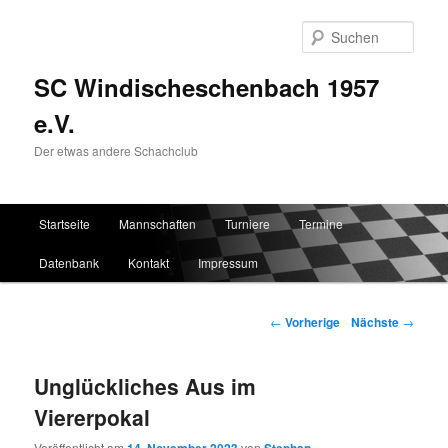
Such
SC Windischeschenbach 1957
e.V.
Der etwas andere Schachclub
Hauptmenü
Startseite
Mannschaften
Turniere
Termine
Zum Inhalt wechseln
Zum sekundären Inhalt wechseln
Datenbank
Kontakt
Impressum
Artikelnavigation
←
Vorherige
Nächste
→
Unglückliches Aus im
Viererpokal
Veröffentlicht am
von