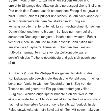
System konfrontiert. Er wählte einen soliden Aufbau und
erreichte Eingangs des Mittelspiels eine ausgeglichene Stellung.
Das nach dem Damentausch entstandene Endspiel mit jeweils
zwei Türmen, einem Springer und sieben Bauern blieb lange Zeit
in der Remisbreite bis dem Neustädter im 25. Zug ein
verhängnisvoller Fehler unterlief. Er schwächte ohne Not seinen
Damenflügel und konnte bis zum Schluss nur noch auf die
schwarzen Drohungen reagieren. Nach einem weiteren Fehler
verlor er einen Bauern und musste anschließend hilflos mit
ansehen wie Stephan’s Türme sich über den Rest seines
Fußvolks hermachten. Kurz vor der Zeitkontrolle war er
schließlich des Treibens überdrüssig und gab sich geschlagen.
(2-0)
An
Brett 2 (S)
wählte
Philipp Mark
gegen den Aufzug des
Königsbauers wie gewohnt die Russische Verteidigung. In einer
bekannten Variante wich der Neustädter im 8. Zug von der
Theorie ab und gestattete Philipp damit sofortigen vollen
Ausgleich. Wenige Züge später brachte sich der Weiße mit
einem unvorteilhaften Manöver selbst in die Bredouille und stand
nach einer forcierten Abtauschserie bereits auf Verlust. In der
Folge entwickelte sich ein Spiel auf ein Tor. Mit seinem aktiven