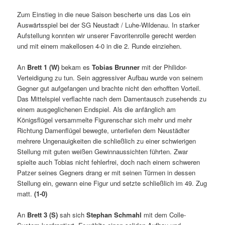
Zum Einstieg in die neue Saison bescherte uns das Los ein
Auswärtsspiel bei der SG Neustadt / Luhe-Wildenau. In starker
Aufstellung konnten wir unserer Favoritenrolle gerecht werden
und mit einem makellosen 4-0 in die 2. Runde einziehen.
An
Brett 1 (W)
bekam es
Tobias Brunner
mit der Philidor-
Verteidigung zu tun. Sein aggressiver Aufbau wurde von seinem
Gegner gut aufgefangen und brachte nicht den erhofften Vorteil.
Das Mittelspiel verflachte nach dem Damentausch zusehends zu
einem ausgeglichenen Endspiel. Als die anfänglich am
Königsflügel versammelte Figurenschar sich mehr und mehr
Richtung Damenflügel bewegte, unterliefen dem Neustädter
mehrere Ungenauigkeiten die schließlich zu einer schwierigen
Stellung mit guten weißen Gewinnaussichten führten. Zwar
spielte auch Tobias nicht fehlerfrei, doch nach einem schweren
Patzer seines Gegners drang er mit seinen Türmen in dessen
Stellung ein, gewann eine Figur und setzte schließlich im 49. Zug
matt.
(1-0)
An
Brett 3 (S)
sah sich
Stephan Schmahl
mit dem Colle-