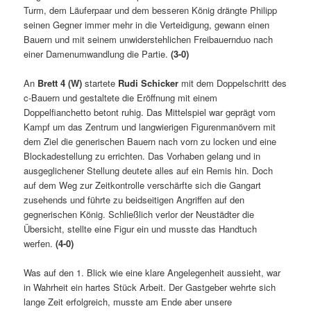
Turm, dem Läuferpaar und dem besseren König drängte Philipp
seinen Gegner immer mehr in die Verteidigung, gewann einen
Bauern und mit seinem unwiderstehlichen Freibauernduo nach
einer Damenumwandlung die Partie.
(3-0)
An
Brett 4 (W)
startete
Rudi Schicker
mit dem Doppelschritt des
c-Bauern und gestaltete die Eröffnung mit einem
Doppelfianchetto betont ruhig. Das Mittelspiel war geprägt vom
Kampf um das Zentrum und langwierigen Figurenmanövern mit
dem Ziel die generischen Bauern nach vorn zu locken und eine
Blockadestellung zu errichten. Das Vorhaben gelang und in
ausgeglichener Stellung deutete alles auf ein Remis hin. Doch
auf dem Weg zur Zeitkontrolle verschärfte sich die Gangart
zusehends und führte zu beidseitigen Angriffen auf den
gegnerischen König. Schließlich verlor der Neustädter die
Übersicht, stellte eine Figur ein und musste das Handtuch
werfen.
(4-0)
Was auf den 1. Blick wie eine klare Angelegenheit aussieht, war
in Wahrheit ein hartes Stück Arbeit. Der Gastgeber wehrte sich
lange Zeit erfolgreich, musste am Ende aber unsere