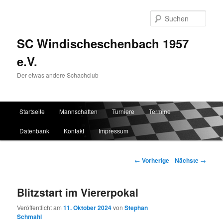
Such
SC Windischeschenbach 1957
e.V.
Der etwas andere Schachclub
Hauptmenü
Startseite
Mannschaften
Turniere
Termine
Zum Inhalt wechseln
Zum sekundären Inhalt wechseln
Datenbank
Kontakt
Impressum
Artikelnavigation
←
Vorherige
Nächste
→
Blitzstart im Viererpokal
Veröffentlicht am
11. Oktober 2024
von
Stephan
Schmahl