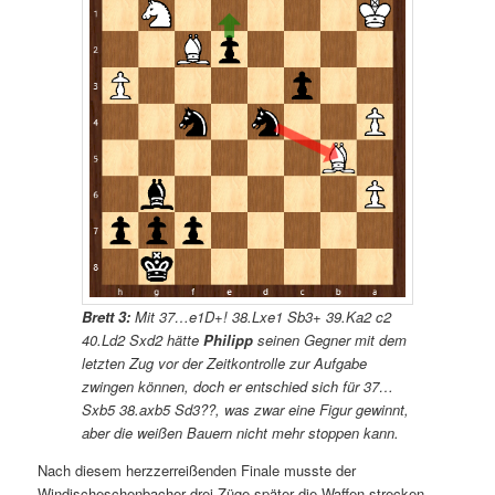
Brett 3:
Mit 37…e1D+! 38.Lxe1 Sb3+ 39.Ka2 c2
40.Ld2 Sxd2 hätte
Philipp
seinen Gegner mit dem
letzten Zug vor der Zeitkontrolle zur Aufgabe
zwingen können, doch er entschied sich für 37…
Sxb5 38.axb5 Sd3??, was zwar eine Figur gewinnt,
aber die weißen Bauern nicht mehr stoppen kann.
Nach diesem herzzerreißenden Finale musste der
Windischeschenbacher drei Züge später die Waffen strecken.