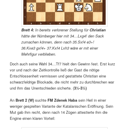
Brett 4:
In bereits verlorener Stellung für
Christian
hätte der Nürnberger hier mit 34…Lxg4! den Sack
zumachen können, denn nach 35.Sxf4 e3+!
36.Kxe3 gxf4+ 37.Kxf4 Lxh3 wäre er mit einer
Mehrfigur verblieben.
Doch auch seine Wahl 34…Tf7 hielt den Gewinn fest. Erst kurz
vor und nach der Zeitkontrolle ließ der Gast die nötige
Entschlossenheit vermissen und gestattete Christian eine
schwarzfeldrige Blockade, die nicht mehr zu durchbrechen war
und ihm das Unentschieden sicherte. (
3½-3½)
An
Brett 2 (W)
suchte
FM Zdenek Haba
sein Heil in einer
weniger gespielten Variante der Katalanischen Eröffnung. Sein
Mut gab ihm recht, denn nach 14 Zügen attestierte ihm die
Engine einen klaren Vorteil: