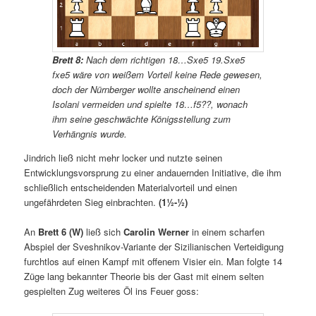
Brett 8:
Nach dem richtigen 18…Sxe5 19.Sxe5
fxe5 wäre von weißem Vorteil keine Rede gewesen,
doch der Nürnberger wollte anscheinend einen
Isolani vermeiden und spielte 18…f5??, wonach
ihm seine geschwächte Königsstellung zum
Verhängnis wurde.
Jindrich ließ nicht mehr locker und nutzte seinen
Entwicklungsvorsprung zu einer andauernden Initiative, die ihm
schließlich entscheidenden Materialvorteil und einen
ungefährdeten Sieg einbrachten.
(1½-½)
An
Brett 6 (W)
ließ sich
Carolin Werner
in einem scharfen
Abspiel der Sveshnikov-Variante der Sizilianischen Verteidigung
furchtlos auf einen Kampf mit offenem Visier ein. Man folgte 14
Züge lang bekannter Theorie bis der Gast mit einem selten
gespielten Zug weiteres Öl ins Feuer goss: