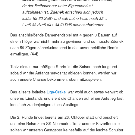
da der Freibauer nur unter Figurenverlust
aufzuhalten ist.
Zdenek
entschied sich jedoch
leider für 32.Se5? und sah seine Felle nach 32…
Lxe5 33.dxe5 d4+ 34.f3 Dd5 davonschwimmen.
Das anschließende Damenendspiel mit 4 gegen 3 Bauern auf
einem Flügel war nicht mehr zu gewinnen und so musste Zdenek
nach 59 Zügen zähneknirschend in das unvermeidliche Remis
einwilligen.
(4-4)
Trotz dieses nur mäßigen Starts ist die Saison noch lang und
sobald wir die Anfangsnervosität ablegen können, werden wir
auch unsere Chance bekommen, oben mitzuspielen.
Das allseits beliebte
Liga-Orakel
war wohl auch etwas verwirrt ob
unseres Einstands und sieht die Chancen auf einen Aufstieg fast
identisch zu denjenigen eines Abstiegs!
Die 2. Runde findet bereits am 26. Oktober statt und beschert
uns eine Reise zum SK Neumarkt. Trotz unserer Favoritenrolle
sollten wir unseren Gastgeber keinesfalls auf die leichte Schulter