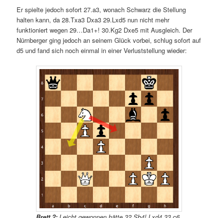
Er spielte jedoch sofort 27.a3, wonach Schwarz die Stellung
halten kann, da 28.Txa3 Dxa3 29.Lxd5 nun nicht mehr
funktioniert wegen 29…Da1+! 30.Kg2 Dxe5 mit Ausgleich. Der
Nürnberger ging jedoch an seinem Glück vorbei, schlug sofort auf
d5 und fand sich noch einmal in einer Verluststellung wieder:
Brett 2:
Leicht gewonnen hätte 32.Sb4! Lxd4 33.c6,