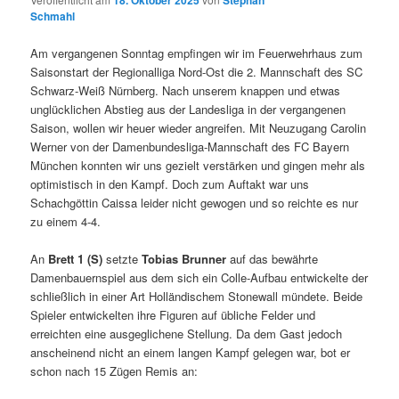
18. Oktober 2025
Stephan
Schmahl
Am vergangenen Sonntag empfingen wir im Feuerwehrhaus zum
Saisonstart der Regionalliga Nord-Ost die 2. Mannschaft des SC
Schwarz-Weiß Nürnberg. Nach unserem knappen und etwas
unglücklichen Abstieg aus der Landesliga in der vergangenen
Saison, wollen wir heuer wieder angreifen. Mit Neuzugang Carolin
Werner von der Damenbundesliga-Mannschaft des FC Bayern
München konnten wir uns gezielt verstärken und gingen mehr als
optimistisch in den Kampf. Doch zum Auftakt war uns
Schachgöttin Caissa leider nicht gewogen und so reichte es nur
zu einem 4-4.
An
Brett 1 (S)
setzte
Tobias Brunner
auf das bewährte
Damenbauernspiel aus dem sich ein Colle-Aufbau entwickelte der
schließlich in einer Art Holländischem Stonewall mündete. Beide
Spieler entwickelten ihre Figuren auf übliche Felder und
erreichten eine ausgeglichene Stellung. Da dem Gast jedoch
anscheinend nicht an einem langen Kampf gelegen war, bot er
schon nach 15 Zügen Remis an: