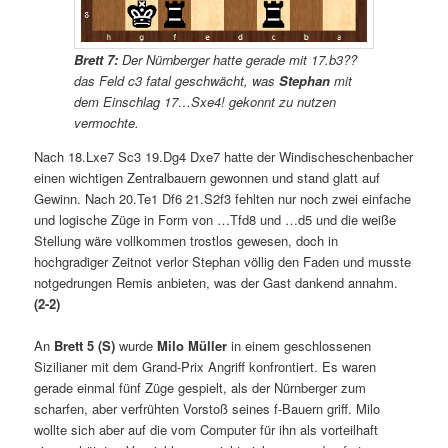
Brett 7:
Der Nürnberger hatte gerade mit 17.b3??
das Feld c3 fatal geschwächt, was
Stephan
mit
dem Einschlag 17…Sxe4! gekonnt zu nutzen
vermochte.
Nach 18.Lxe7 Sc3 19.Dg4 Dxe7 hatte der Windischeschenbacher
einen wichtigen Zentralbauern gewonnen und stand glatt auf
Gewinn. Nach 20.Te1 Df6 21.S2f3 fehlten nur noch zwei einfache
und logische Züge in Form von …Tfd8 und …d5 und die weiße
Stellung wäre vollkommen trostlos gewesen, doch in
hochgradiger Zeitnot verlor Stephan völlig den Faden und musste
notgedrungen Remis anbieten, was der Gast dankend annahm.
(2-2)
An
Brett 5 (S)
wurde
Milo Müller
in einem geschlossenen
Sizilianer mit dem Grand-Prix Angriff konfrontiert. Es waren
gerade einmal fünf Züge gespielt, als der Nürnberger zum
scharfen, aber verfrühten Vorstoß seines f-Bauern griff. Milo
wollte sich aber auf die vom Computer für ihn als vorteilhaft