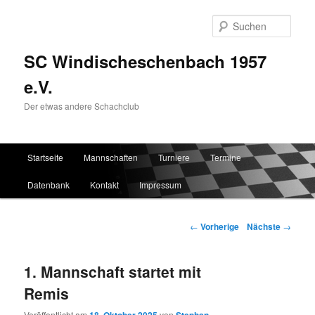
Such
SC Windischeschenbach 1957
e.V.
Der etwas andere Schachclub
Hauptmenü
Startseite
Mannschaften
Turniere
Termine
Zum Inhalt wechseln
Zum sekundären Inhalt wechseln
Datenbank
Kontakt
Impressum
Artikelnavigation
←
Vorherige
Nächste
→
1. Mannschaft startet mit
Remis
Veröffentlicht am
von