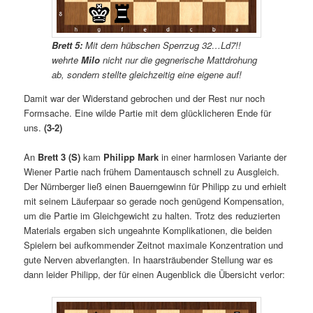
Brett 5:
Mit dem hübschen Sperrzug 32…Ld7!!
wehrte
Milo
nicht nur die gegnerische Mattdrohung
ab, sondern stellte gleichzeitig eine eigene auf!
Damit war der Widerstand gebrochen und der Rest nur noch
Formsache. Eine wilde Partie mit dem glücklicheren Ende für
uns.
(3-2)
An
Brett 3 (S)
kam
Philipp Mark
in einer harmlosen Variante der
Wiener Partie nach frühem Damentausch schnell zu Ausgleich.
Der Nürnberger ließ einen Bauerngewinn für Philipp zu und erhielt
mit seinem Läuferpaar so gerade noch genügend Kompensation,
um die Partie im Gleichgewicht zu halten. Trotz des reduzierten
Materials ergaben sich ungeahnte Komplikationen, die beiden
Spielern bei aufkommender Zeitnot maximale Konzentration und
gute Nerven abverlangten. In haarsträubender Stellung war es
dann leider Philipp, der für einen Augenblick die Übersicht verlor: