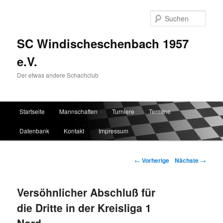
Such
SC Windischeschenbach 1957
e.V.
Der etwas andere Schachclub
Hauptmenü
Startseite
Mannschaften
Turniere
Termine
Zum Inhalt wechseln
Zum sekundären Inhalt wechseln
Datenbank
Kontakt
Impressum
Artikelnavigation
←
Vorherige
Nächste
→
Versöhnlicher Abschluß für
die Dritte in der Kreisliga 1