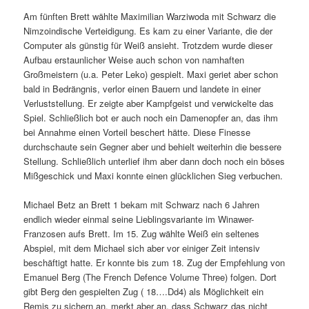
Am fünften Brett wählte Maximilian Warziwoda mit Schwarz die
Nimzoindische Verteidigung. Es kam zu einer Variante, die der
Computer als günstig für Weiß ansieht. Trotzdem wurde dieser
Aufbau erstaunlicher Weise auch schon von namhaften
Großmeistern (u.a. Peter Leko) gespielt. Maxi geriet aber schon
bald in Bedrängnis, verlor einen Bauern und landete in einer
Verluststellung. Er zeigte aber Kampfgeist und verwickelte das
Spiel. Schließlich bot er auch noch ein Damenopfer an, das ihm
bei Annahme einen Vorteil beschert hätte. Diese Finesse
durchschaute sein Gegner aber und behielt weiterhin die bessere
Stellung. Schließlich unterlief ihm aber dann doch noch ein böses
Mißgeschick und Maxi konnte einen glücklichen Sieg verbuchen.
Michael Betz an Brett 1 bekam mit Schwarz nach 6 Jahren
endlich wieder einmal seine Lieblingsvariante im Winawer-
Franzosen aufs Brett. Im 15. Zug wählte Weiß ein seltenes
Abspiel, mit dem Michael sich aber vor einiger Zeit intensiv
beschäftigt hatte. Er konnte bis zum 18. Zug der Empfehlung von
Emanuel Berg (The French Defence Volume Three) folgen. Dort
gibt Berg den gespielten Zug ( 18….Dd4) als Möglichkeit ein
Remis zu sichern an, merkt aber an, dass Schwarz das nicht