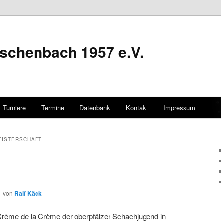
schenbach 1957 e.V.
Turniere
Termine
Datenbank
Kontakt
Impressum
hseln
EISTERSCHAFT
1
von
Ralf Käck
 Crème de la Crème der oberpfälzer Schachjugend in