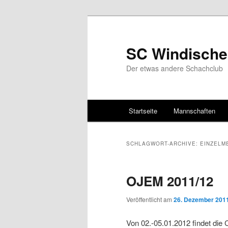
SC Windische
Der etwas andere Schachclub
Hauptmenü
Startseite
Mannschaften
Zum Inhalt wechseln
Zum sekundären Inhalt wec
SCHLAGWORT-ARCHIVE:
EINZELM
OJEM 2011/12
Veröffentlicht am
26. Dezember 201
Von 02.-05.01.2012 findet die