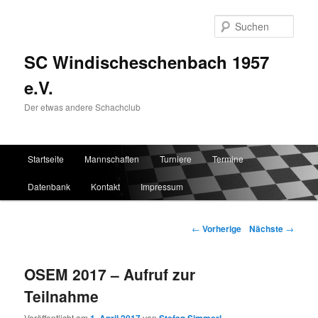
Such
SC Windischeschenbach 1957
e.V.
Der etwas andere Schachclub
Hauptmenü
Startseite
Mannschaften
Turniere
Termine
Zum Inhalt wechseln
Zum sekundären Inhalt wechseln
Datenbank
Kontakt
Impressum
Artikelnavigation
←
Vorherige
Nächste
→
OSEM 2017 – Aufruf zur
Teilnahme
Veröffentlicht am
von