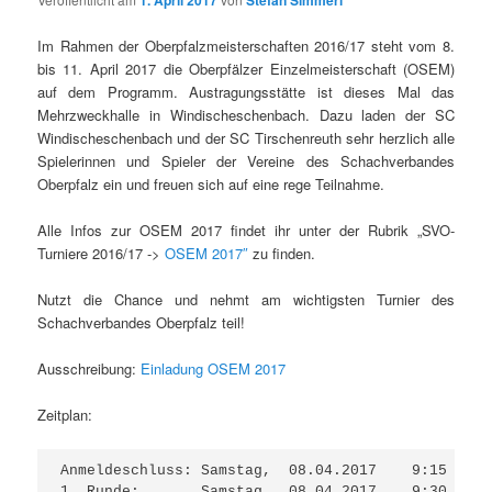
1. April 2017
Stefan Simmerl
Im Rahmen der Oberpfalzmeisterschaften 2016/17 steht vom 8.
bis 11. April 2017 die Oberpfälzer Einzelmeisterschaft (OSEM)
auf dem Programm. Austragungsstätte ist dieses Mal das
Mehrzweckhalle in Windischeschenbach. Dazu laden der SC
Windischeschenbach und der SC Tirschenreuth sehr herzlich alle
Spielerinnen und Spieler der Vereine des Schachverbandes
Oberpfalz ein und freuen sich auf eine rege Teilnahme.
Alle Infos zur OSEM 2017 findet ihr unter der Rubrik „SVO-
Turniere 2016/17 ->
OSEM 2017″
zu finden.
Nutzt die Chance und nehmt am wichtigsten Turnier des
Schachverbandes Oberpfalz teil!
Ausschreibung:
Einladung OSEM 2017
Zeitplan:
Anmeldeschluss: Samstag,  08.04.2017    9:15 Uhr

1. Runde:       Samstag,  08.04.2017    9:30 Uhr 