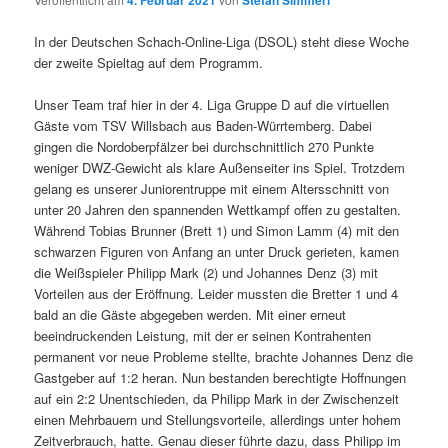
4. Februar 2021
Stefan Simmerl
In der Deutschen Schach-Online-Liga (DSOL) steht diese Woche
der zweite Spieltag auf dem Programm.
Unser Team traf hier in der 4. Liga Gruppe D auf die virtuellen
Gäste vom TSV Willsbach aus Baden-Würrtemberg. Dabei
gingen die Nordoberpfälzer bei durchschnittlich 270 Punkte
weniger DWZ-Gewicht als klare Außenseiter ins Spiel. Trotzdem
gelang es unserer Juniorentruppe mit einem Altersschnitt von
unter 20 Jahren den spannenden Wettkampf offen zu gestalten.
Während Tobias Brunner (Brett 1) und Simon Lamm (4) mit den
schwarzen Figuren von Anfang an unter Druck gerieten, kamen
die Weißspieler Philipp Mark (2) und Johannes Denz (3) mit
Vorteilen aus der Eröffnung. Leider mussten die Bretter 1 und 4
bald an die Gäste abgegeben werden. Mit einer erneut
beeindruckenden Leistung, mit der er seinen Kontrahenten
permanent vor neue Probleme stellte, brachte Johannes Denz die
Gastgeber auf 1:2 heran. Nun bestanden berechtigte Hoffnungen
auf ein 2:2 Unentschieden, da Philipp Mark in der Zwischenzeit
einen Mehrbauern und Stellungsvorteile, allerdings unter hohem
Zeitverbrauch, hatte. Genau dieser führte dazu, dass Philipp im