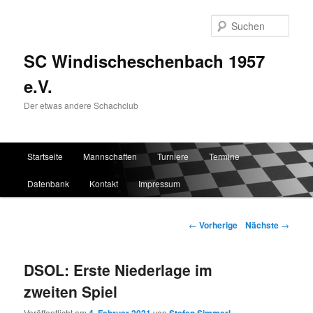
Such
SC Windischeschenbach 1957
e.V.
Der etwas andere Schachclub
Hauptmenü
Startseite
Mannschaften
Turniere
Termine
Zum Inhalt wechseln
Zum sekundären Inhalt wechseln
Datenbank
Kontakt
Impressum
Artikelnavigation
←
Vorherige
Nächste
→
DSOL: Erste Niederlage im
zweiten Spiel
Veröffentlicht am
von