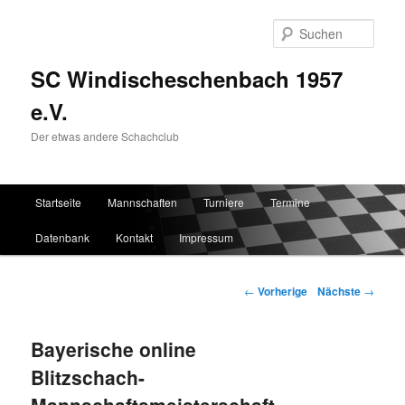
Such
SC Windischeschenbach 1957
e.V.
Der etwas andere Schachclub
Hauptmenü
Startseite
Mannschaften
Turniere
Termine
Zum Inhalt wechseln
Zum sekundären Inhalt wechseln
Datenbank
Kontakt
Impressum
Artikelnavigation
←
Vorherige
Nächste
→
Bayerische online
Blitzschach-