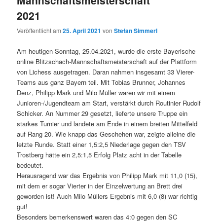
Mannschaftsmeisterschaft
2021
Veröffentlicht am
25. April 2021
von
Stefan Simmerl
Am heutigen Sonntag, 25.04.2021, wurde die erste Bayerische
online Blitzschach-Mannschaftsmeisterschaft auf der Plattform
von Lichess ausgetragen. Daran nahmen insgesamt 33 Vierer-
Teams aus ganz Bayern teil. Mit Tobias Brunner, Johannes
Denz, Philipp Mark und Milo Müller waren wir mit einem
Junioren-/Jugendteam am Start, verstärkt durch Routinier Rudolf
Schicker. An Nummer 29 gesetzt, lieferte unsere Truppe ein
starkes Turnier und landete am Ende in einem breiten Mittelfeld
auf Rang 20. Wie knapp das Geschehen war, zeigte alleine die
letzte Runde. Statt einer 1,5:2,5 Niederlage gegen den TSV
Trostberg hätte ein 2,5:1,5 Erfolg Platz acht in der Tabelle
bedeutet.
Herausragend war das Ergebnis von Philipp Mark mit 11,0 (15),
mit dem er sogar Vierter in der Einzelwertung an Brett drei
geworden ist! Auch Milo Müllers Ergebnis mit 6,0 (8) war richtig
gut!
Besonders bemerkenswert waren das 4:0 gegen den SC