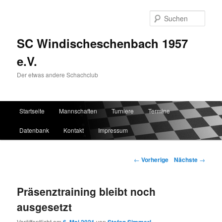
Such
SC Windischeschenbach 1957
e.V.
Der etwas andere Schachclub
Hauptmenü
Startseite
Mannschaften
Turniere
Termine
Zum Inhalt wechseln
Zum sekundären Inhalt wechseln
Datenbank
Kontakt
Impressum
Artikelnavigation
←
Vorherige
Nächste
→
Präsenztraining bleibt noch
ausgesetzt
Veröffentlicht am
von