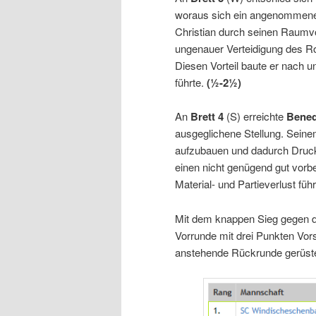
woraus sich ein angenommene
Christian durch seinen Raumvor
ungenauer Verteidigung des Rod
Diesen Vorteil baute er nach u
führte.
(½-2½)
An
Brett 4
(S) erreichte
Bened
ausgeglichene Stellung. Sein
aufzubauen und dadurch Druck
einen nicht genügend gut vorbe
Material- und Partieverlust füh
Mit dem knappen Sieg gegen de
Vorrunde mit drei Punkten Vorsp
anstehende Rückrunde gerüste