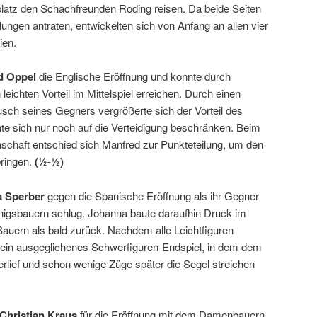
latz den Schachfreunden Roding reisen. Da beide Seiten
lungen antraten, entwickelten sich von Anfang an allen vier
ien.
d Oppel
die Englische Eröffnung und konnte durch
leichten Vorteil im Mittelspiel erreichen. Durch einen
ch seines Gegners vergrößerte sich der Vorteil des
e sich nur noch auf die Verteidigung beschränken. Beim
schaft entschied sich Manfred zur Punkteteilung, um den
bringen.
(½-½)
 Sperber
gegen die Spanische Eröffnung als ihr Gegner
nigsbauern schlug. Johanna baute daraufhin Druck im
uern als bald zurück. Nachdem alle Leichtfiguren
 ein ausgeglichenes Schwerfiguren-Endspiel, in dem dem
erlief und schon wenige Züge später die Segel streichen
Christian Kraus
für die Eröffnung mit dem Damenbauern,