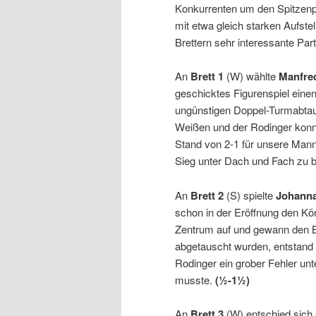
Konkurrenten um den Spitzenp
mit etwa gleich starken Aufstel
Brettern sehr interessante Part
An
Brett 1
(W) wählte
Manfre
geschicktes Figurenspiel einen 
ungünstigen Doppel-Turmabtaus
Weißen und der Rodinger konnt
Stand von 2-1 für unsere Mann
Sieg unter Dach und Fach zu 
An
Brett 2
(S) spielte
Johanna
schon in der Eröffnung den Kö
Zentrum auf und gewann den Ba
abgetauscht wurden, entstand
Rodinger ein grober Fehler unt
musste.
(½-1½)
An
Brett 3
(W) entschied sich