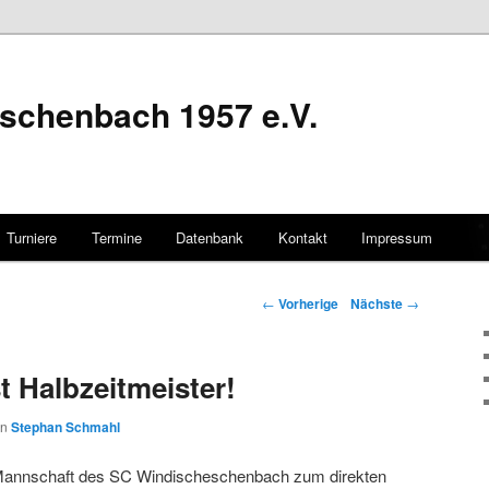
schenbach 1957 e.V.
Turniere
Termine
Datenbank
Kontakt
Impressum
hseln
Artikelnavigation
←
Vorherige
Nächste
→
t Halbzeitmeister!
on
Stephan Schmahl
 Mannschaft des SC Windischeschenbach zum direkten