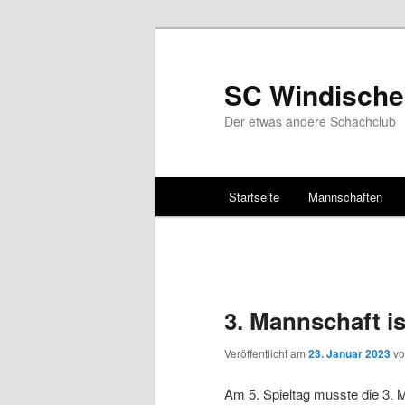
SC Windische
Der etwas andere Schachclub
Hauptmenü
Startseite
Mannschaften
Zum Inhalt wechseln
Zum sekundären Inhalt wec
3. Mannschaft is
Veröffentlicht am
23. Januar 2023
v
Am 5. Spieltag musste die 3.