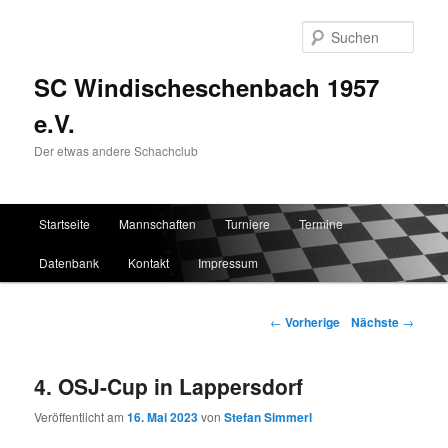
Such
SC Windischeschenbach 1957
e.V.
Der etwas andere Schachclub
Hauptmenü
Startseite
Mannschaften
Turniere
Termine
Zum Inhalt wechseln
Zum sekundären Inhalt wechseln
Datenbank
Kontakt
Impressum
Artikelnavigation
←
Vorherige
Nächste
→
4. OSJ-Cup in Lappersdorf
Veröffentlicht am
16. Mai 2023
von
Stefan Simmerl