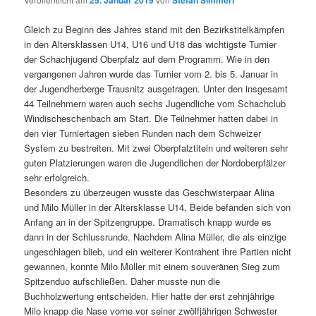
25. Januar 2019
Stefan Simmerl
Gleich zu Beginn des Jahres stand mit den Bezirkstitelkämpfen
in den Altersklassen U14, U16 und U18 das wichtigste Turnier
der Schachjugend Oberpfalz auf dem Programm. Wie in den
vergangenen Jahren wurde das Turnier vom 2. bis 5. Januar in
der Jugendherberge Trausnitz ausgetragen. Unter den insgesamt
44 Teilnehmern waren auch sechs Jugendliche vom Schachclub
Windischeschenbach am Start. Die Teilnehmer hatten dabei in
den vier Turniertagen sieben Runden nach dem Schweizer
System zu bestreiten. Mit zwei Oberpfalztiteln und weiteren sehr
guten Platzierungen waren die Jugendlichen der Nordoberpfälzer
sehr erfolgreich.
Besonders zu überzeugen wusste das Geschwisterpaar Alina
und Milo Müller in der Altersklasse U14. Beide befanden sich von
Anfang an in der Spitzengruppe. Dramatisch knapp wurde es
dann in der Schlussrunde. Nachdem Alina Müller, die als einzige
ungeschlagen blieb, und ein weiterer Kontrahent ihre Partien nicht
gewannen, konnte Milo Müller mit einem souveränen Sieg zum
Spitzenduo aufschließen. Daher musste nun die
Buchholzwertung entscheiden. Hier hatte der erst zehnjährige
Milo knapp die Nase vorne vor seiner zwölfjährigen Schwester