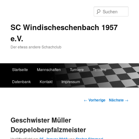
Such
SC Windischeschenbach 1957
e.V.
Der etwas andere Schachclub
Hauptmenü
Startseite
Mannschaften
Turniere
Termine
Zum Inhalt wechseln
Zum sekundären Inhalt wechseln
Datenbank
Kontakt
Impressum
Artikelnavigation
←
Vorherige
Nächste
→
Geschwister Müller
Doppeloberpfalzmeister
Veröffentlicht am
von