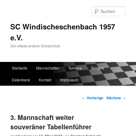
Such
SC Windischeschenbach 1957
e.V.
Der etwas andere Schachclub
Hauptmenü
Startseite
Mannschaften
Turniere
Termine
Zum Inhalt wechseln
Zum sekundären Inhalt wechseln
Datenbank
Kontakt
Impressum
Artikelnavigation
←
Vorherige
Nächste
→
3. Mannschaft weiter
souveräner Tabellenführer
Veröffentlicht am
von