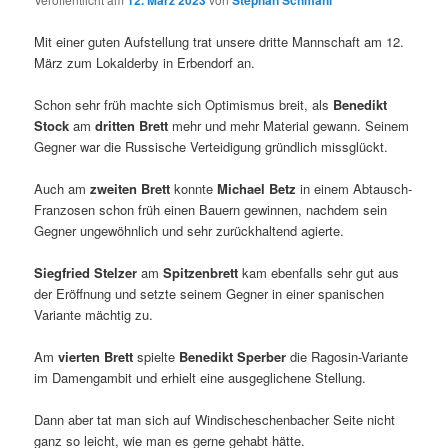
12. März 2023
Stephan Schmahl
Mit einer guten Aufstellung trat unsere dritte Mannschaft am 12.
März zum Lokalderby in Erbendorf an.
Schon sehr früh machte sich Optimismus breit, als
Benedikt
Stock
am
dritten Brett
mehr und mehr Material gewann. Seinem
Gegner war die Russische Verteidigung gründlich missglückt.
Auch am
zweiten Brett
konnte
Michael Betz
in einem Abtausch-
Franzosen schon früh einen Bauern gewinnen, nachdem sein
Gegner ungewöhnlich und sehr zurückhaltend agierte.
Siegfried Stelzer
am
Spitzenbrett
kam ebenfalls sehr gut aus
der Eröffnung und setzte seinem Gegner in einer spanischen
Variante mächtig zu.
Am
vierten Brett
spielte
Benedikt Sperber
die Ragosin-Variante
im Damengambit und erhielt eine ausgeglichene Stellung.
Dann aber tat man sich auf Windischeschenbacher Seite nicht
ganz so leicht, wie man es gerne gehabt hätte.